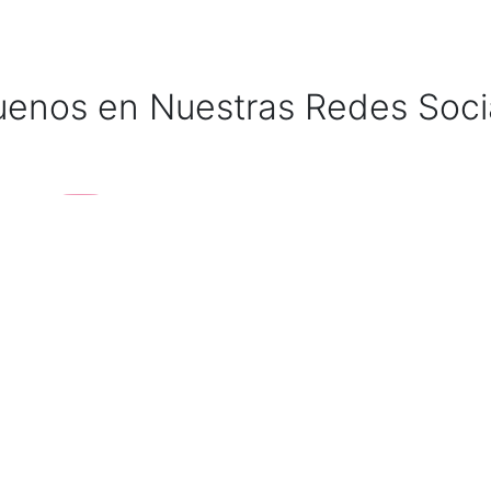
uenos en Nuestras Redes Soci
 2026 Todos los Derechos Reservados. •
Términos de Uso
•
Políti