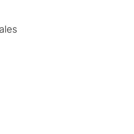
ales
ca de Privacidad
•
Créditos