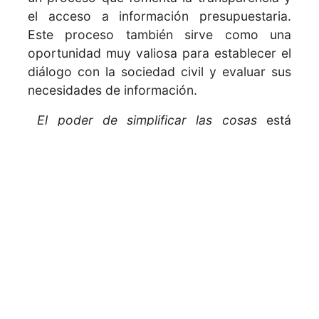
el acceso a información presupuestaria.
Este proceso también sirve como una
oportunidad muy valiosa para establecer el
diálogo con la sociedad civil y evaluar sus
necesidades de información.
El poder de simplificar las cosas
está
organizado en cinco capítulos que analizan:
1) la definición de un Presupuesto
Ciudadano; 2) el proceso de elaborar el
documento; 3) contenidos a incluir; 4)
estrategias de diseminación para llegar a la
audiencia más amplia posible; y 5) un breve
debate sobre las respuestas y la evaluación
del impacto de los PC en la sociedad civil y
la participación ciudadana durante el
proceso presupuestario. El IBP está seguro