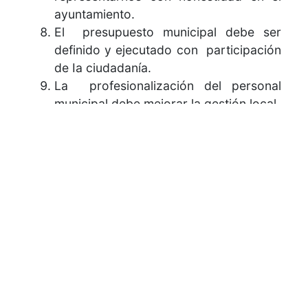
ayuntamiento.
El presupuesto municipal debe ser
definido y ejecutado con participación
de Ia ciudadanía.
La profesionalización del personal
municipal debe mejorar la gestión local.
Las políticas sociales municipales
deben atender salud, educación,
cultura, vivienda, deporte…
Más detalles aquí: