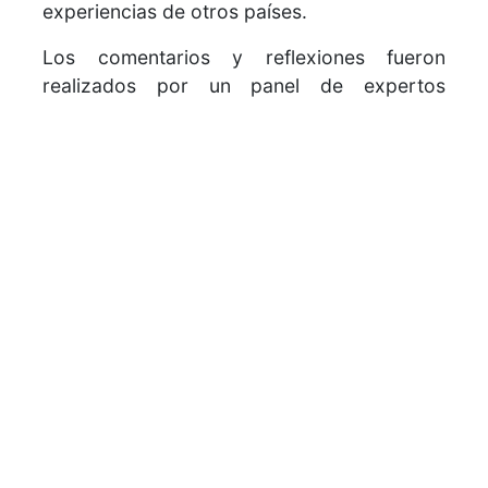
experiencias de otros países.
Los comentarios y reflexiones fueron
realizados por un panel de expertos
integrado por Guadalupe Valdez, Diputada
Nacional; Domingo Matías, Foro de
Municipalistas; Tácito Perdomo, Regidor del
Ayuntamiento de Santo Domingo Este;
Pedro Richardson, Director Ejecutivo de
FEDODIM y el municipalista Horacio
Medrano. El panel fue moderado por Víctor
D Aza, Director Ejecutivo de FEDOMU.
Las palabras de cierre de la Conferencia
Debate “Descentralización en América
Latina: Enfoques y Perspectivas” estuvieron
a cargo de Julián Roa, Presidente de
ASODORE y Aura Saldaña, presidente de