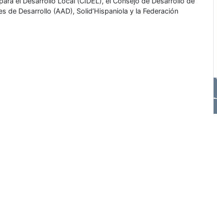
para el Desarrollo Local (CIDEL), el Consejo de Desarrollo de
 de Desarrollo (AAD), Solid’Hispaniola y la Federación