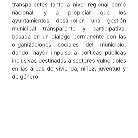
transparentes tanto a nivel regional como
nacional; y a propiciar que los
ayuntamientos desarrollen una gestión
municipal transparente y participativa,
basada en un diálogo permanente con las
organizaciones sociales del municipio,
dando mayor impulso a políticas públicas
inclusivas destinadas a sectores vulnerables
en las áreas de vivienda, niñez, juventud y
de género.
La firma del Convenio entre FEDOMU y la
Fundación Solidaridad se produjo el jueves
último en el marco del Seminario ¿Es posible
la gobernanza local? que reunió a
autoridades locales y miembros de las
organizaciones de la sociedad civil de la
Región Cibao Norte.