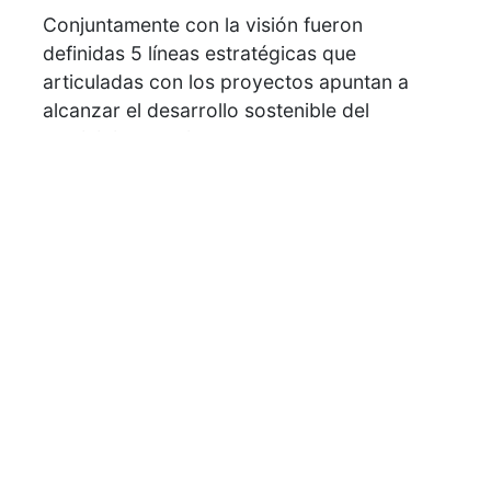
Conjuntamente con la visión fueron
definidas 5 líneas estratégicas que
articuladas con los proyectos apuntan a
alcanzar el desarrollo sostenible del
municipio de Baitoa.
En el proceso de formulación, las mesas
temáticas y el equipo técnico levantaron
mas de 60 demandas, de las cuales fueron
priorizadas alrededor de 30, que han sido
convertidas en proyectos e incorporadas al
Plan Municipal de Desarrollo 2024-2030.
El PMD tiene fuerza legal a partir de la
promulgación de la Ley 176-07, en sus
artículos 122 al 125, que establece su
elaboración e implementación obligatoria
para los ayuntamientos. Es el instrumento