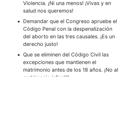
Violencia. ¡Ni una menos! ¡Vivas y en
salud nos queremos!
Demandar que el Congreso apruebe el
Código Penal con la despenalización
del aborto en las tres causales. ¡Es un
derecho justo!
Que se eliminen del Código Civil las
excepciones que mantienen el
matrimonio antes de los 18 años. ¡No al
matrimonio infantil!
Exigir que el Ministerio Público
establezca e implemente protocolos
efectivos para combatir la violencia
contra las mujeres y los feminicidios.
¡Rechazamos la complicidad con los
criminales!